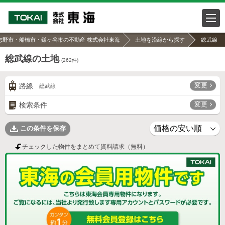
志野市・船橋市・鎌ヶ谷市の不動産 株式会社東海
土地を沿線から探す
総武線
総武線の土地
(
262
件)
変更
路線
総武線
変更
検索条件
この条件を保存
チェックした物件をまとめて資料請求（無料）