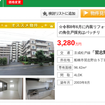
☆令和8年6月に内装リフ
の角住戸採光はバッチリ
3,280
万円
「習志
交 通
京成松戸線
所在地
船橋市習志野台５丁
専有面積
96.42m²
間 取
4LDK
築年月
2003年8月