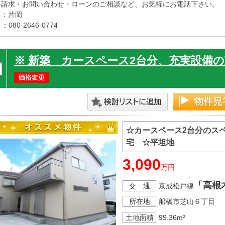
料請求・お問い合わせ・ローンのご相談など、お気軽にお電話下さい。

：片岡

 ：080-2646-0774

内覧ご希望の方は、いつでもご連絡ください。

※ 新築 カースペース2台分、充実設備の
☆カースペース2台分のス
宅 ☆平坦地
3,090
万円
「高根
交 通
京成松戸線
所在地
船橋市芝山６丁目
土地面積
99.36m²