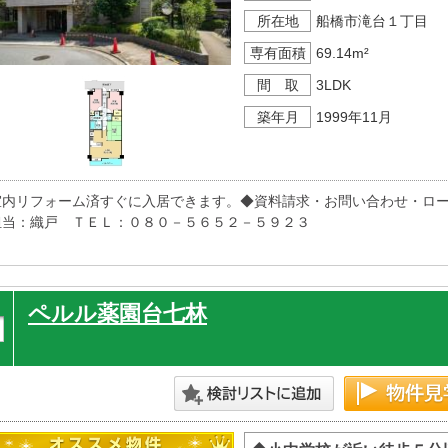
所在地
船橋市滝台１丁目
専有面積
69.14m²
間 取
3LDK
築年月
1999年11月
室内リフォーム済すぐに入居できます。◆資料請求・お問い合わせ・ロ
担当：織戸　ＴＥＬ：０８０－５６５２－５９２３
ペルル薬園台七林