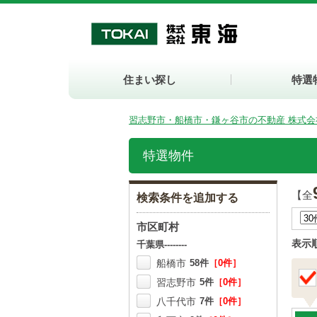
住まい探し
特選
習志野市・船橋市・鎌ヶ谷市の不動産 株式会
特選物件
【全
検索条件を追加する
市区町村
表示
千葉県--------
船橋市
58件
［0件］
習志野市
5件
［0件］
八千代市
7件
［0件］