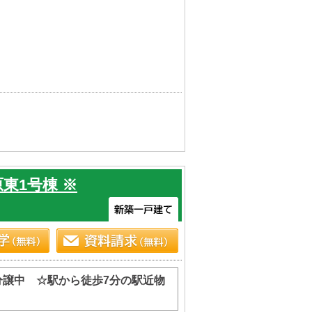
東1号棟 ※
分譲中 ☆駅から徒歩7分の駅近物