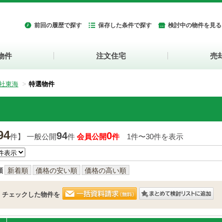
前回の履歴で探す
保存した条件で探す
検討中の物件を見る
物件
注文住宅
売
社東海
特選物件
94
94
0
件】 一般公開
件
会員公開
件
1件〜30件を表示
順
新着順
価格の安い順
価格の高い順
チェックした物件を