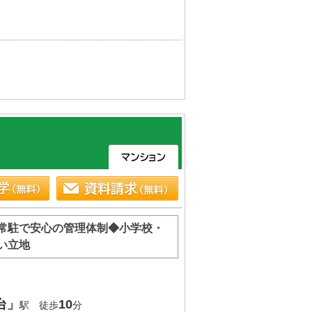
常駐で安心の管理体制◆小学校・
い立地
台」
10
駅 徒歩
分