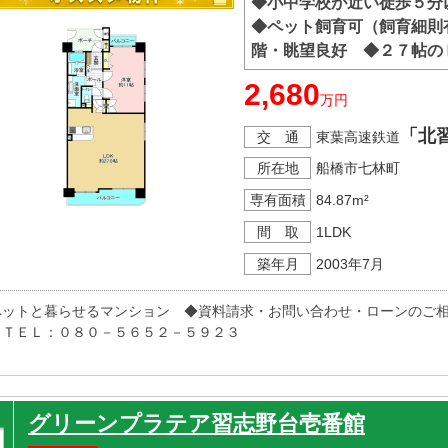
◆小中学校が近い徒歩５
◆ペット飼育可（飼育細則
階・眺望良好 ◆２７帖の
2,680
万円
「北
交 通
東葉高速鉄道
所在地
船橋市七林町
専有面積
84.87m²
間 取
1LDK
築年月
2003年7月
ペットと暮らせるマンション　◆資料請求・お問い合わせ・ローンのご
　ＴＥＬ：０８０－５６５２－５９２３
グリーンプラテア習志野台壱番館