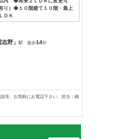
分以内 ◆将来２ＬＤＫに変更可
有り）◆１０階建て１０階・最上
ＬＤＫ
習志野」
14
駅 徒歩
分
相談等、お気軽にお電話下さい。担当：織