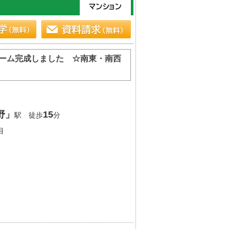
ォーム完成しました ☆南東・南西
野」
15
駅 徒歩
分
目