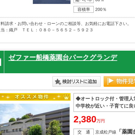
容積率
200％
資料請求・お問い合わせ・ローンのご相談等、お気軽にお電話下さい。

担当：織戸　ＴＥＬ：０８０－５６５２－５９２３
ゼファー船橋薬園台パークグランデ
◆オートロック付・管理人
中学校が近い・子育てに良
2,380
万円
「薬園
交 通
京成松戸線