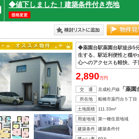
◆値下しました！建築条件付き売地
◆薬園台駅薬園台駅徒歩5分
生する、駅近利便性と穏や
心へのアクセスも軽快、子
2,890
万円
「薬園
交 通
京成松戸線
所在地
船橋市薬円台５丁目
土地面積
111.33m²
用途地域
第一種住居地域
建築条件
建築条件付
建ぺい率
60％