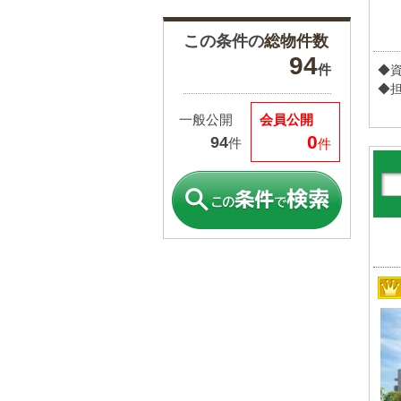
世田谷区
1件
［0件］
この条件の
総物件数
94
件
◆
◆
一般公開
会員公開
0
94
件
件