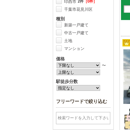
印西市
2件
［0件］
千葉市花見川区
1件
［0件］
種別
千葉市中央区
1件
［0件］
新築一戸建て
千葉市緑区
2件
［0件］
中古一戸建て
松戸市
1件
［0件］
土地
八街市
4件
［0件］
マンション
市川市
3件
［0件］
価格
いすみ市
1件
［0件］
〜
成田市
1件
［0件］
東金市
2件
［0件］
駅徒歩分数
山武郡横芝光町
2件
［0件］
大網白里市
1件
［0件］
フリーワードで絞り込む
山武市
1件
［0件］
木更津市
1件
［0件］
東京都--------