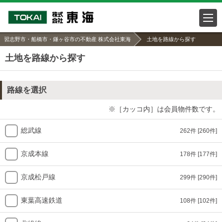
習志野市・船橋市・鎌ヶ谷市の不動産 株式会社東海
土地を路線から探す
土地を路線から探す
路線を選択
※［カッコ内］は会員物件数です。
総武線
262件
[260件]
京成本線
178件
[177件]
京成松戸線
299件
[290件]
東葉高速鉄道
108件
[102件]