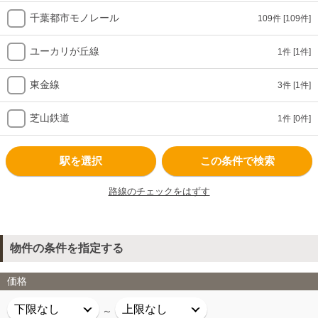
千葉都市モノレール
109件
[109件]
ユーカリが丘線
1件
[1件]
東金線
3件
[1件]
芝山鉄道
1件
[0件]
駅を選択
この条件で検索
路線のチェックをはずす
物件の条件を指定する
価格
～