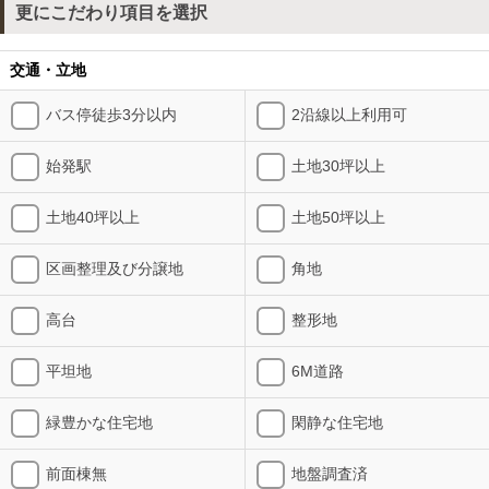
更にこだわり項目を選択
交通・立地
バス停徒歩3分以内
2沿線以上利用可
始発駅
土地30坪以上
土地40坪以上
土地50坪以上
区画整理及び分譲地
角地
高台
整形地
平坦地
6M道路
緑豊かな住宅地
閑静な住宅地
前面棟無
地盤調査済