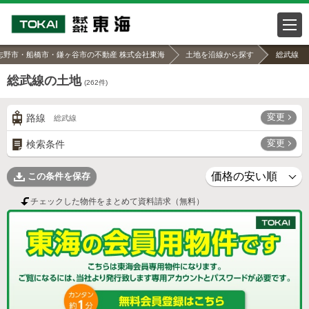
志野市・船橋市・鎌ヶ谷市の不動産 株式会社東海
土地を沿線から探す
総武線
総武線の土地
(
262
件)
変更
路線
総武線
変更
検索条件
この条件を保存
チェックした物件をまとめて資料請求（無料）