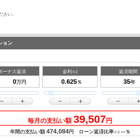
ださい。
ション
ボーナス返済
金利
返済期間
※2
万円
％
年
39,507
毎月の支払い額
円
474,084
--
年間の支払い額
円 ローン返済比率
％
※3