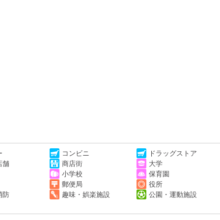
ー
コンビニ
ドラッグストア
店舗
商店街
大学
小学校
保育園
郵便局
役所
消防
趣味・娯楽施設
公園・運動施設