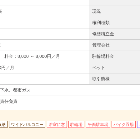
築
現況
権利種類
修繕積立金
託
管理会社
料金：8,000 ～ 8,000円／月
駐輪場料金
00円／月
ペット
取引態様
下水、都市ガス
責任免責
収納
ワイドバルコニー
浴室に窓
駐輪場
平面駐車場
バイク置場