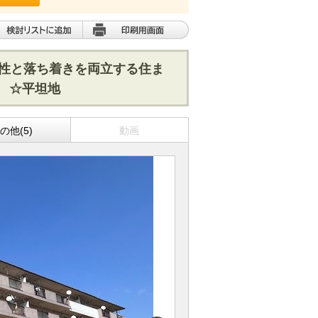
便性と落ち着きを両立する住ま
 ☆平坦地
の他(5)
動画