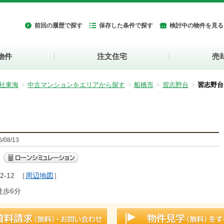
前回の履歴で探す
保存した条件で探す
検討中の物件を見る
物件
注文住宅
売
社東海
中古マンションをエリアから探す
船橋市
習志野台
習志野台
08/13
-12
［
周辺地図
］
徒歩6分