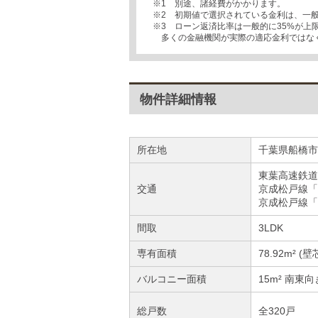
※1 別途、諸経費がかかります。
※2 初期値で選択されている金利は、一
※3 ローン返済比率は一般的に35%が
多くの金融機関が実際の適応金利ではな
物件詳細情報
所在地
千葉県船橋市
東葉高速鉄道
交通
京成松戸線「
京成松戸線「
間取
3LDK
専有面積
78.92m² (壁
バルコニー面積
15m² 南東向
総戸数
全320戸