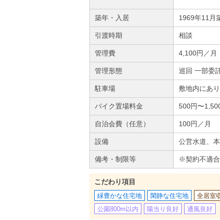
築年・入居
1969年11月
引渡時期
相談
管理費
4,100円／月
管理形態
巡回 一部委
駐車場
敷地内にあり 
バイク置場料金
500円〜1,5
自治会費（任意）
100円／月
設備
公営水道、本
備考・制限等
※契約不適合
こだわり項目
緑豊かな住宅地
閑静な住宅地
全居室
公園800m以内
陽当り良好
通風良好