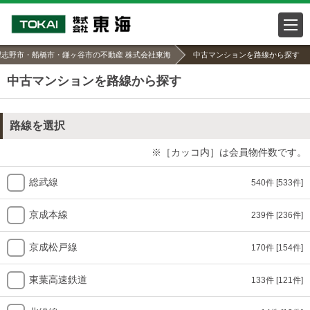
習志野市・船橋市・鎌ヶ谷市の不動産 株式会社東海
中古マンションを路線から探す
中古マンションを路線から探す
路線を選択
※［カッコ内］は会員物件数です。
総武線
540件
[533件]
京成本線
239件
[236件]
京成松戸線
170件
[154件]
東葉高速鉄道
133件
[121件]