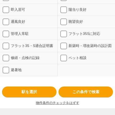
即入居可
陽当り良好
通風良好
眺望良好
管理人常駐
フラット35Sに対応
フラット35・S適合証明書
新築時・増改築時の設計図
修繕・点検の記録
ペット相談
避暑地
駅を選択
この条件で検索
物件条件のチェックをはずす