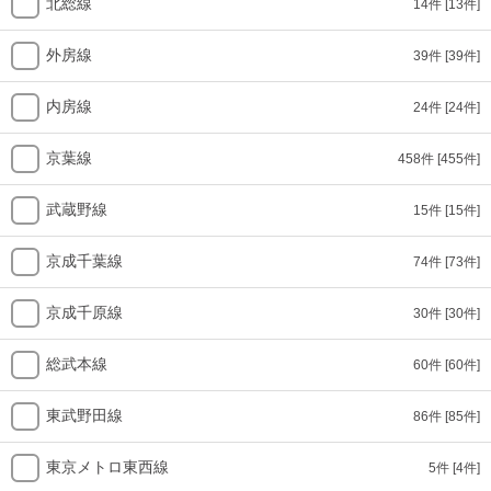
北総線
14件
[13件]
外房線
39件
[39件]
内房線
24件
[24件]
京葉線
458件
[455件]
武蔵野線
15件
[15件]
京成千葉線
74件
[73件]
京成千原線
30件
[30件]
総武本線
60件
[60件]
東武野田線
86件
[85件]
東京メトロ東西線
5件
[4件]