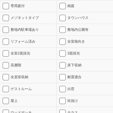
専用庭付
南庭
メゾネットタイプ
タウンハウス
敷地内駐車場あり
敷地内公園有
リフォーム済み
全室南向き
全室2面採光
3面採光
高層階
床下収納
全居室収納
耐震適合
ゲストルーム
出窓
屋上
吹抜け
ウッドデッキ
テラス