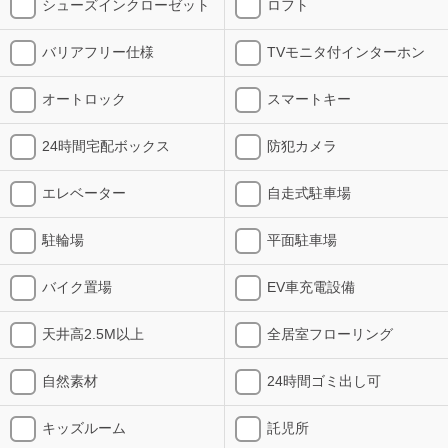
シューズインクローゼット
ロフト
バリアフリー仕様
TVモニタ付インターホン
オートロック
スマートキー
24時間宅配ボックス
防犯カメラ
エレベーター
自走式駐車場
駐輪場
平面駐車場
バイク置場
EV車充電設備
天井高2.5M以上
全居室フローリング
自然素材
24時間ゴミ出し可
キッズルーム
託児所