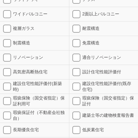
ワイドバルコニー
2面以上バルコニー
複層ガラス
耐震構造
制震構造
免震構造
リノベーション
適合リノベーション
高気密高断熱住宅
設計住宅性能評価付
建設住宅性能評価付(新築
建設住宅性能評価付(既存
時)
住宅)
瑕疵保険（国交省指定）保
瑕疵保険（国交省指定）保
証利用可
証付
瑕疵保証付（不動産会社独
建築士等の建物検査報告書
自）
長期優良住宅
低炭素住宅