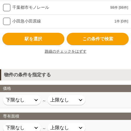
千葉都市モノレール
98件
[98件]
小田急小田原線
1件
[0件]
駅を選択
この条件で検索
路線のチェックをはずす
物件の条件を指定する
価格
～
専有面積
～