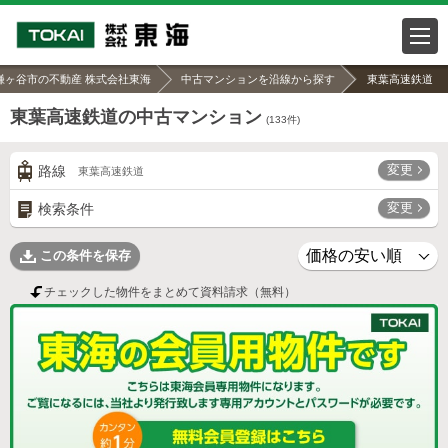
鎌ヶ谷市の不動産 株式会社東海
中古マンションを沿線から探す
東葉高速鉄道
東葉高速鉄道の中古マンション
(
133
件)
変更
路線
東葉高速鉄道
変更
検索条件
この条件を保存
チェックした物件をまとめて資料請求（無料）