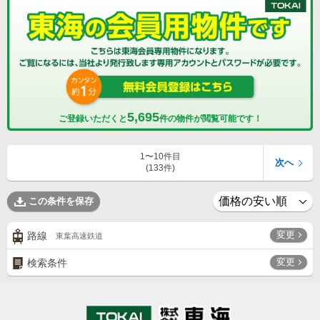
5,695
ご登録いただくと
件の物件が閲覧可能です！
1〜10件目
次へ
(133件)
この条件を保存
変更
路線
東葉高速鉄道
変更
検索条件