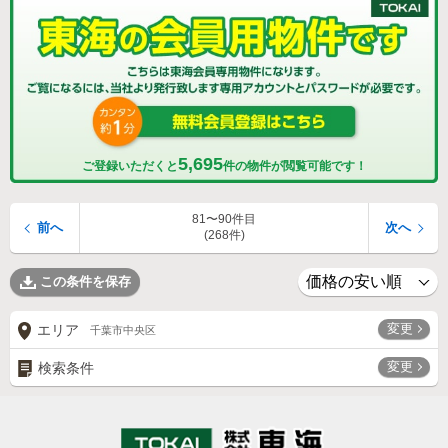
5,695
ご登録いただくと
件の物件が閲覧可能です！
81〜90件目
前へ
次へ
(268件)
この条件を保存
変更
エリア
千葉市中央区
変更
検索条件