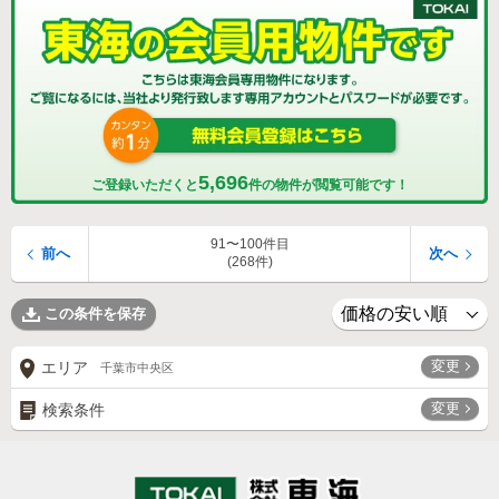
5,696
ご登録いただくと
件の物件が閲覧可能です！
91〜100件目
前へ
次へ
(268件)
この条件を保存
変更
エリア
千葉市中央区
変更
検索条件