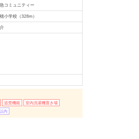
急コミュニティー
穂小学校（328m）
介
追焚機能
室内洗濯機置き場
m以内