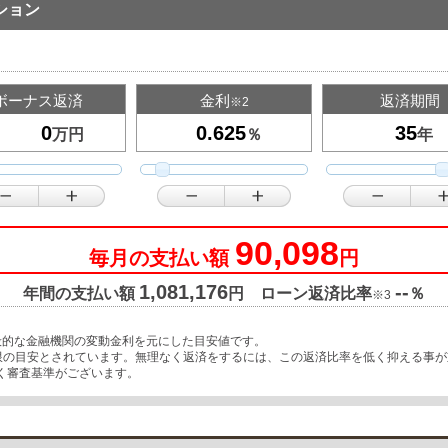
ション
ボーナス返済
金利
返済期間
※2
万円
％
年
90,098
毎月の支払い額
円
1,081,176
--
年間の支払い額
円 ローン返済比率
％
※3
般的な金融機関の変動金利を元にした目安値です。
上限の目安とされています。無理なく返済をするには、この返済比率を低く抑える事
く審査基準がございます。