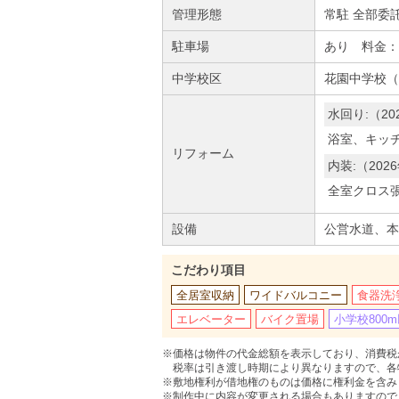
管理形態
常駐 全部委
駐車場
あり 料金：4,
中学校区
花園中学校（1
水回り:（20
浴室、キッ
リフォーム
内装:（202
全室クロス
設備
公営水道、本
こだわり項目
全居室収納
ワイドバルコニー
食器洗
エレベーター
バイク置場
小学校800
※価格は物件の代金総額を表示しており、消費税が
税率は引き渡し時期により異なりますので、各
※敷地権利が借地権のものは価格に権利金を含み
※制作中に内容が変更される場合もありますので