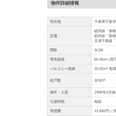
物件詳細情報
所在地
千葉県千葉市
総武線「新検
交通
総武線「新検
京成千葉線「
間取
3LDK
専有面積
80.05m² (壁
バルコニー面積
20.92m² 
総戸数
全58戸
築年・入居
1996年2月築
引渡時期
相談
管理費
12,850円／