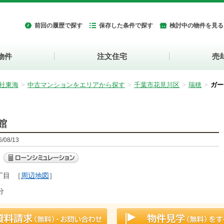
前回の履歴で探す
保存した条件で探す
検討中の物件を見る
物件
注文住宅
売
社東海
中古マンションをエリアから探す
千葉市花見川区
瑞穂
ガー
館
08/13
丁目
［
周辺地図
］
分