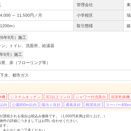
託
管理会社
東
000 ～ 11,500円／月
小学校区
瑞
200m）
取引態様
媒
26年9月）施工
チン、トイレ、洗面所、給湯器
6年9月）施工
張替、床（フローリング等）
下水、都市ガス
浄機
システムキッチン
3口以上コンロ
シャワー付洗面台
浴室乾燥機
m以内
公園800m以内
陽当り良好
通風良好
眺望良好
スーパー400
課税される場合は税込み価格です。（1,000円未満は切り上げ。）
物件の詳細につきましてはお問い合わせください。
ます。
、あらかじめご了承ください。