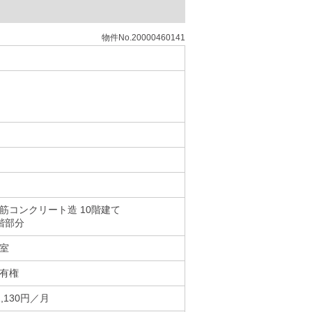
物件No.20000460141
筋コンクリート造 10階建て
階部分
室
有権
1,130円／月