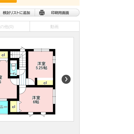
の他(0)
動画