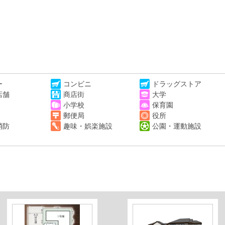
ー
コンビニ
ドラッグストア
店舗
商店街
大学
小学校
保育園
郵便局
役所
消防
趣味・娯楽施設
公園・運動施設