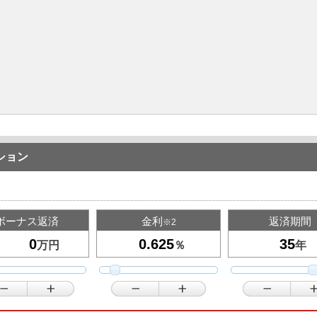
ション
ボーナス返済
金利
返済期間
※2
万円
％
年