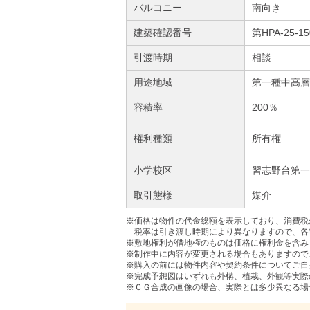
バルコニー
南向き
建築確認番号
第HPA-25-15
引渡時期
相談
用途地域
第一種中高層
容積率
200％
権利種類
所有権
小学校区
習志野台第一
取引態様
媒介
※価格は物件の代金総額を表示しており、消費税が
税率は引き渡し時期により異なりますので、各
※敷地権利が借地権のものは価格に権利金を含み
※制作中に内容が変更される場合もありますので
※購入の前には物件内容や契約条件についてご自
※完成予想図はいずれも外構、植栽、外観等実際
※ＣＧ合成の画像の場合、実際とは多少異なる場