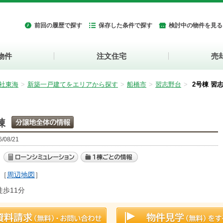
前回の履歴で探す
保存した条件で探す
検討中の物件を見る
物件
注文住宅
売
社東海
新築一戸建てをエリアから探す
船橋市
習志野台
2号棟 習
棟
08/21
［
周辺地図
］
歩11分