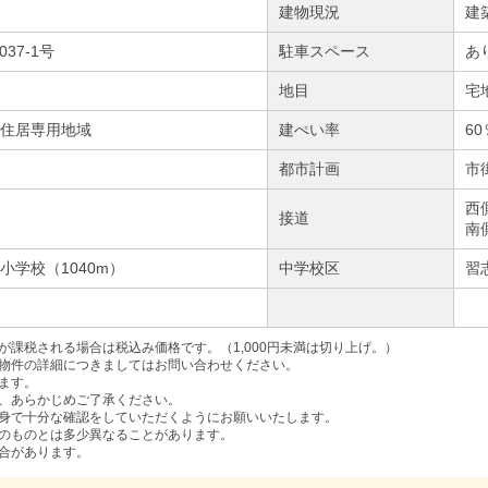
建物現況
建
037-1号
駐車スペース
あ
地目
宅
住居専用地域
建ぺい率
60
都市計画
市
西
接道
南
小学校（1040m）
中学校区
習
課税される場合は税込み価格です。（1,000円未満は切り上げ。）
物件の詳細につきましてはお問い合わせください。
ます。
、あらかじめご了承ください。
身で十分な確認をしていただくようにお願いいたします。
のものとは多少異なることがあります。
合があります。