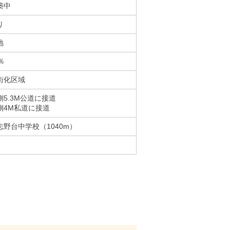
築中
り
地
％
街化区域
側5.3M公道に接道
側4M私道に接道
志野台中学校（1040m）