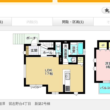
1)
内観(0)
間取・区画(1)
そ
相澤 習志野台4丁目 新築2号棟