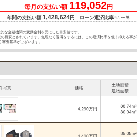
119,052
毎月の支払い額
円
1,428,624
--
年間の支払い額
円 ローン返済比率
％
※3
般的な金融機関の変動金利を元にした目安値です。
上限の目安とされています。無理なく返済をするには、この返済比率を低く抑える事
く審査基準がございます。
土地面積
件写真
価格
建物面積
88.74m²
4,290万円
86.94m²
85.05m²
4,490万円