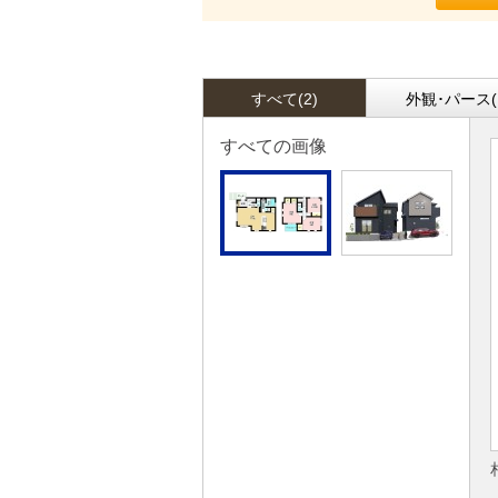
すべて(2)
外観･パース(
すべての画像