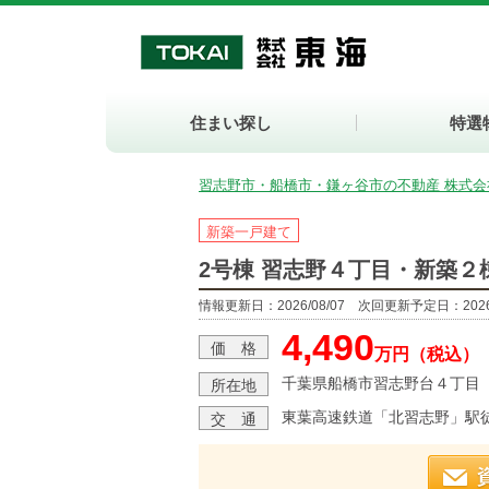
住まい探し
特選
習志野市・船橋市・鎌ヶ谷市の不動産 株式会
新築一戸建て
2号棟 習志野４丁目・新築２
情報更新日：2026/08/07 次回更新予定日：2026/
4,490
価 格
万円（税込）
千葉県船橋市習志野台４丁目
所在地
東葉高速鉄道「北習志野」駅徒
交 通