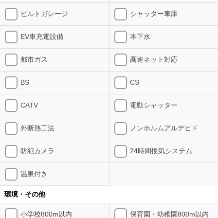
ビルトガレージ
シャッター車庫
EV車充電設備
本下水
都市ガス
高速ネット対応
BS
CS
CATV
電動シャッター
外断熱工法
ノンホルムアルデヒド
防犯カメラ
24時間換気システム
温泉付き
環境・その他
小学校800m以内
保育園・幼稚園800m以内