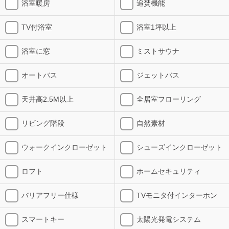
浴室暖房
追焚機能
TV付浴室
浴室1坪以上
浴室に窓
ミストサウナ
オートバス
ジェットバス
天井高2.5M以上
全居室フローリング
リビング階段
自然素材
ウォークインクローゼット
シューズインクローゼット
ロフト
ホームセキュリティ
バリアフリー仕様
TVモニタ付インターホン
スマートキー
太陽光発電システム