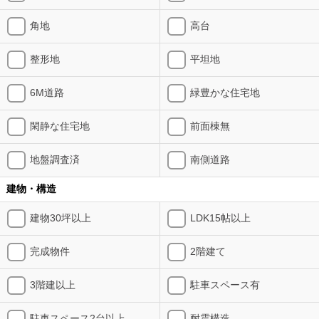
角地
高台
整形地
平坦地
6M道路
緑豊かな住宅地
閑静な住宅地
前面棟無
地盤調査済
南側道路
建物・構造
建物30坪以上
LDK15帖以上
完成物件
2階建て
3階建以上
駐車スペース有
駐車スペース2台以上
耐震構造