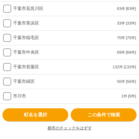
千葉市花見川区
63件
[63件]
千葉市美浜区
33件
[33件]
千葉市稲毛区
70件
[70件]
千葉市中央区
69件
[69件]
千葉市若葉区
132件
[132件]
千葉市緑区
50件
[50件]
市川市
1件
[0件]
町名を選択
この条件で検索
都市のチェックをはずす