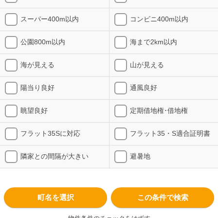
スーパー400m以内
コンビニ400m以内
公園800m以内
海まで2km以内
海が見える
山が見える
陽当り良好
通風良好
眺望良好
定期借地権･借地権
フラット35Sに対応
フラット35・S適合証明書
隣家との間隔が大きい
避暑地
町名を選択
この条件で検索