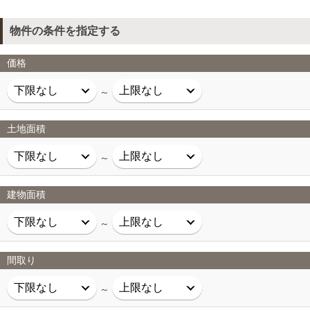
物件の条件を指定する
価格
～
土地面積
～
建物面積
～
間取り
～