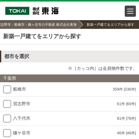
習志野市・船橋市・鎌ヶ谷市の不動産 株式会社東海
新築一戸建てをエリアから探す
新築一戸建てをエリアから探す
都市を選択
※［カッコ内］は会員物件数です。
千葉県
船橋市
359件
[336件]
習志野市
61件
[60件]
八千代市
81件
[78件]
鎌ケ谷市
46件
[46件]