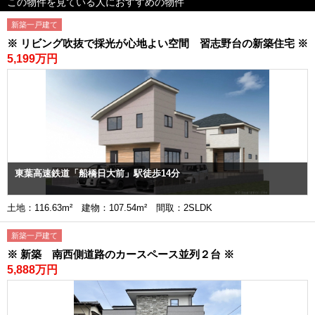
この物件を見ている人におすすめの物件
新築一戸建て
※ リビング吹抜で採光が心地よい空間 習志野台の新築住宅 ※
5,199万円
東葉高速鉄道「船橋日大前」駅徒歩14分
土地：116.63m² 建物：107.54m² 間取：2SLDK
新築一戸建て
※ 新築 南西側道路のカースペース並列２台 ※
5,888万円