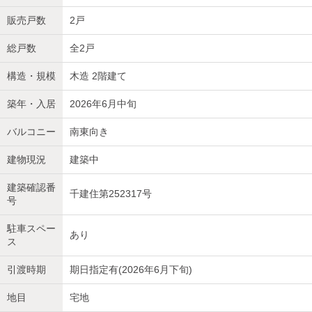
販売戸数
2戸
総戸数
全2戸
構造・規模
木造 2階建て
築年・入居
2026年6月中旬
バルコニー
南東向き
建物現況
建築中
建築確認番
千建住第252317号
号
駐車スペー
あり
ス
引渡時期
期日指定有(2026年6月下旬)
地目
宅地