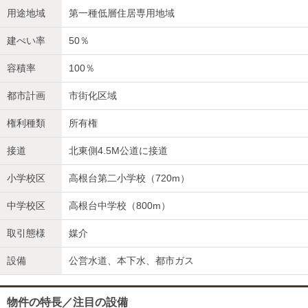
用途地域
第一種低層住居専用地域
建ぺい率
50％
容積率
100％
都市計画
市街化区域
権利種類
所有権
接道
北東側4.5M公道に接道
小学校区
高根台第二小学校（720m）
中学校区
高根台中学校（800m）
取引態様
媒介
設備
公営水道、本下水、都市ガス
物件の特長／注目の設備