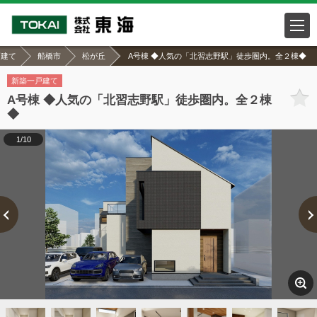
戸建て
船橋市
松が丘
A号棟 ◆人気の「北習志野駅」徒歩圏内。全２棟◆
新築一戸建て
A号棟 ◆人気の「北習志野駅」徒歩圏内。全２棟
◆
1/10