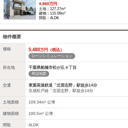
4,980万円
土地：127.27m²
建物：115.09m²
間取：4LDK
物件概要
価格
5,480
万円（税込）
ローンシミュレーション
所在地
千葉県船橋市松が丘４丁目
周辺地図
交通
東葉高速鉄道「北習志野」駅徒歩14分
京成松戸線「北習志野」駅徒歩14分
土地面積
109.34m² 公簿
建物面積
100.5m² 公簿
間取
4LDK