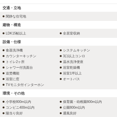
交通・立地
閑静な住宅地
建物・構造
LDK15帖以上
全居室収納
設備・仕様
食器洗浄機
システムキッチン
カウンターキッチン
3口以上コンロ
トイレ2ヶ所
温水洗浄便座
シャワー付洗面台
浴室乾燥機
追焚機能
浴室1坪以上
浴室に窓
オートバス
TVモニタ付インターホン
環境・その他
小学校800m以内
保育園・幼稚園800m以内
コンビニ400m以内
公園800m以内
陽当り良好
通風良好