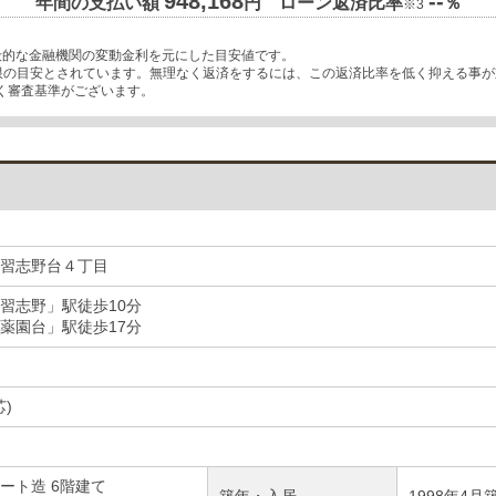
948,168
--
年間の支払い額
円 ローン返済比率
％
※3
般的な金融機関の変動金利を元にした目安値です。
上限の目安とされています。無理なく返済をするには、この返済比率を低く抑える事
く審査基準がございます。
習志野台４丁目
習志野」駅徒歩10分
薬園台」駅徒歩17分
芯)
ート造 6階建て
築年・入居
1998年4月