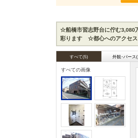
☆船橋市習志野台に佇む3,0
彩ります ☆都心へのアクセス
すべて(5)
外観･パース(
すべての画像