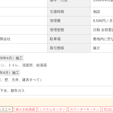
引渡時期
相談
管理費
8,590円／月
管理形態
日勤 全部委
限会社
駐車場
敷地内に空な
取引態様
媒介
26年4月）施工
チン、トイレ、洗面所、給湯器
6年4月）施工
床、壁、天井、建具すべて）
下水、都市ガス
ルコニー
省エネ給湯器
システムキッチン
カウンターキッチン
3口以