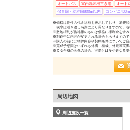
オートバス
室内洗濯機置き場
オート
保育園・幼稚園800m以内
コンビニ400
※価格は物件の代金総額を表示しており、消費税が
税率は引き渡し時期により異なりますので、各
※敷地権利が借地権のものは価格に権利金を含み
※制作中に内容が変更される場合もありますので
※購入の前には物件内容や契約条件についてご自
※完成予想図はいずれも外構、植栽、外観等実際
※ＣＧ合成の画像の場合、実際とは多少異なる場
周辺地図
周辺施設一覧