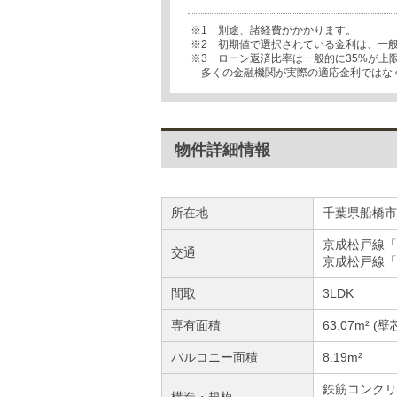
※1 別途、諸経費がかかります。
※2 初期値で選択されている金利は、一
※3 ローン返済比率は一般的に35%が
多くの金融機関が実際の適応金利ではな
物件詳細情報
所在地
千葉県船橋市
京成松戸線「
交通
京成松戸線「
間取
3LDK
専有面積
63.07m² (壁
バルコニー面積
8.19m²
鉄筋コンクリ
構造・規模