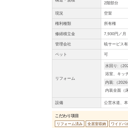
2階部分
現況
空室
権利種類
所有権
修繕積立金
7,930円／月
管理会社
暁サービス有
ペット
可
水回り:（20
浴室、キッ
リフォーム
内装:（202
内装全面（
設備
公営水道、本
こだわり項目
リフォーム済み
全居室収納
ワイドバ