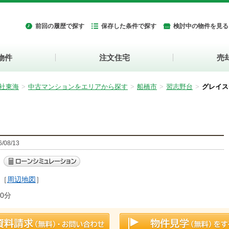
前回の履歴で探す
保存した条件で探す
検討中の物件を見る
物件
注文住宅
売
社東海
中古マンションをエリアから探す
船橋市
習志野台
グレイス
08/13
［
周辺地図
］
0分