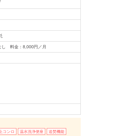
託
し 料金：8,000円／月
上コンロ
温水洗浄便座
追焚機能