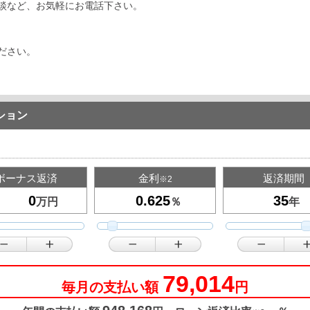
談など、お気軽にお電話下さい。
ださい。
ション
ボーナス返済
金利
返済期間
※2
万円
％
年
79,014
毎月の支払い額
円