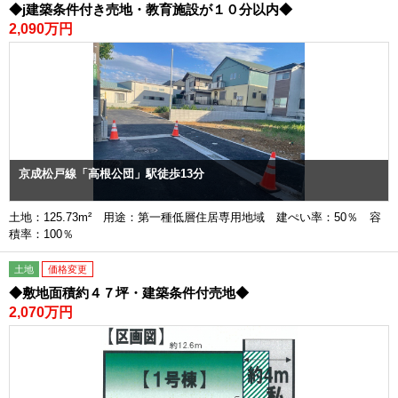
◆j建築条件付き売地・教育施設が１０分以内◆
2,090万円
京成松戸線「高根公団」駅徒歩13分
土地：125.73m² 用途：第一種低層住居専用地域 建ぺい率：50％ 容
積率：100％
土地
価格変更
◆敷地面積約４７坪・建築条件付売地◆
2,070万円