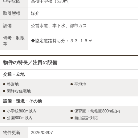
中学校区
高根中学校（520m）
取引態様
媒介
設備
公営水道、本下水、都市ガス
備考・制限
◆協定道路持ち分：３３.１６㎡
等
物件の特長／注目の設備
交通・立地
整形地
平坦地
閑静な住宅地
設備・環境・その他
小学校800m以内
保育園・幼稚園800m以内
公園800m以内
自由設計対応
物件更新
2026/08/07