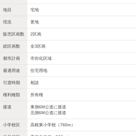
地目
宅地
現況
更地
販売区画数
2区画
総区画数
全3区画
都市計画
市街化区域
最適用途
住宅用地
引渡時期
相談
権利種類
所有権
接道
東側6M公道に接道
北側6M公道に接道
小学校区
高根東小学校（760m）