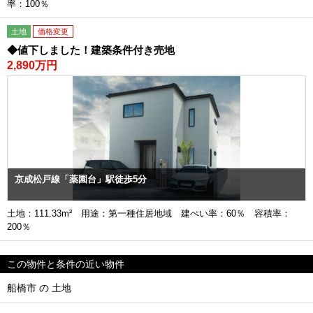
率：100％
土地
価格変更
◆値下しました！建築条件付き売地
2,890万円
京成松戸線「薬園台」駅徒歩5分
土地：111.33m² 用途：第一種住居地域 建ぺい率：60％ 容積率：
200％
この物件と条件の近い物件
船橋市 の 土地