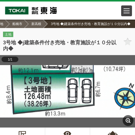
地
船橋市
新高根
3号地 ◆j建築条件付き売地・教育施設が１０分以内◆
土地
3号地 ◆j建築条件付き売地・教育施設が１０分以
内◆
1/1