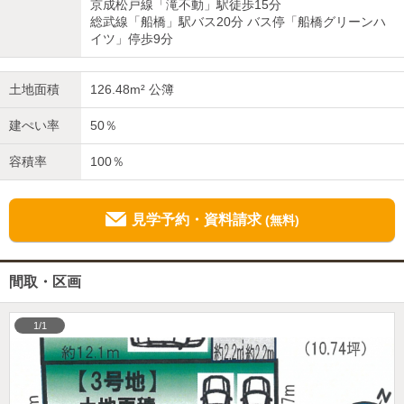
京成松戸線「滝不動」駅徒歩15分
総武線「船橋」駅バス20分 バス停「船橋グリーンハ
イツ」停歩9分
土地面積
126.48m² 公簿
建ぺい率
50％
容積率
100％
見学予約・資料請求
(無料)
間取・区画
1/1