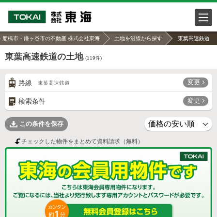
・船橋市・鎌ヶ谷市の不動産 株式会社東海
土地を沿線から探す
東葉高速鉄道
東葉高速鉄道の土地
(
119
件)
変更
路線
東葉高速鉄道
変更
検索条件
この条件を保存
チェックした物件をまとめて資料請求（無料）