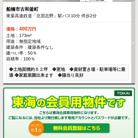
船橋市古和釜町
東葉高速鉄道「北習志野」駅バス
10
分 停歩
2
分
400
価格：
万円
土地：173m²
用途：無指定地域
建築条件：
建築条件なし
建ぺい率：50％
容積率：100％
◆土地面積約５２坪 ◆更地 ◆資材置き場・駐車場等に最
適 ◆家庭菜園出来ます ◆陽当り良好