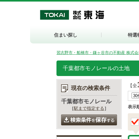
住まい探し
特選
習志野市・船橋市・鎌ヶ谷市の不動産 株式会
千葉都市モノレールの土地
【全
現在の検索条件
千葉都市モノレール
表示
［
駅まで指定する
］