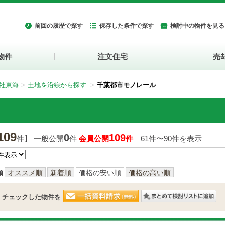
前回の履歴で探す
保存した条件で探す
検討中の物件を見る
物件
注文住宅
売
社東海
土地を沿線から探す
千葉都市モノレール
109
0
109
件】 一般公開
件
会員公開
件
61件〜90件を表示
順
オススメ順
新着順
価格の安い順
価格の高い順
チェックした物件を