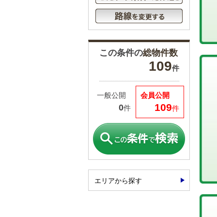
この条件の
総物件数
109
件
一般公開
会員公開
109
0
件
件
エリアから探す