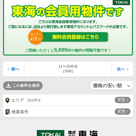
5,695
ご登録いただくと
件の物件が閲覧可能です！
11〜20件目
前へ
次へ
(76件)
この条件を保存
変更
エリア
習志野市
変更
検索条件