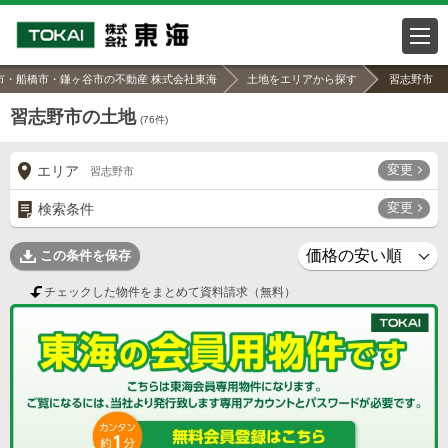
市・船橋市・鎌ヶ谷市の不動産 株式会社東海
土地をエリアから探す
習志野市
習志野市の土地
(
76
件)
変更
エリア
習志野市
変更
検索条件
この条件を保存
チェックした物件をまとめて資料請求（無料）