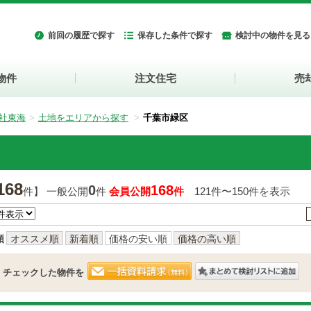
前回の履歴で探す
保存した条件で探す
検討中の物件を見る
物件
注文住宅
売
社東海
土地をエリアから探す
千葉市緑区
168
0
168
件】 一般公開
件
会員公開
件
121件〜150件を表示
順
オススメ順
新着順
価格の安い順
価格の高い順
チェックした物件を