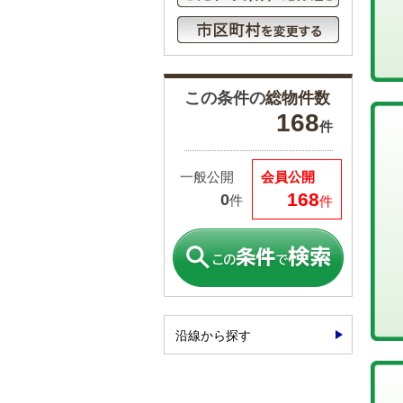
この条件の
総物件数
168
件
一般公開
会員公開
168
0
件
件
沿線から探す