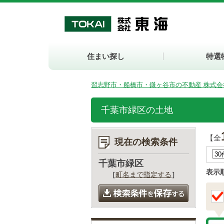
住まい探し
特選
習志野市・船橋市・鎌ヶ谷市の不動産 株式会
千葉市緑区の土地
【全
現在の検索条件
千葉市緑区
表示
［
町名まで指定する
］