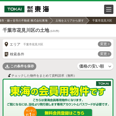
橋市・鎌ヶ谷市の不動産 株式会社東海
土地をエリアから探す
千葉市花見川区
千葉市花見川区の土地
(
121
件)
変更
エリア
千葉市花見川区
変更
検索条件
この条件を保存
チェックした物件をまとめて資料請求（無料）