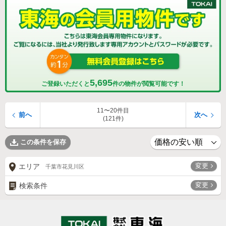
5,695
ご登録いただくと
件の物件が閲覧可能です！
11〜20件目
前へ
次へ
(121件)
この条件を保存
変更
エリア
千葉市花見川区
変更
検索条件