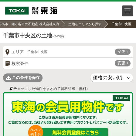
船橋市・鎌ヶ谷市の不動産 株式会社東海
土地をエリアから探す
千葉市中央区
千葉市中央区の土地
(
243
件)
変更
エリア
千葉市中央区
変更
検索条件
この条件を保存
チェックした物件をまとめて資料請求（無料）