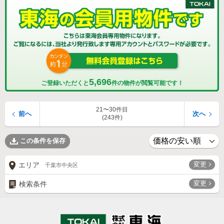
5,696
ご登録いただくと
件の物件が閲覧可能です！
21〜30件目
前へ
次へ
(243件)
この条件を保存
変更
エリア
千葉市中央区
変更
検索条件