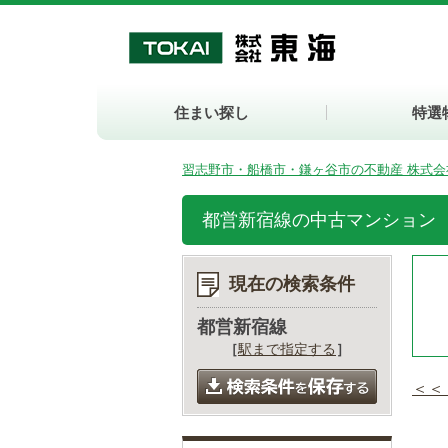
住まい探し
特選
習志野市・船橋市・鎌ヶ谷市の不動産 株式会
都営新宿線の中古マンション
現在の検索条件
都営新宿線
［
駅まで指定する
］
＜＜