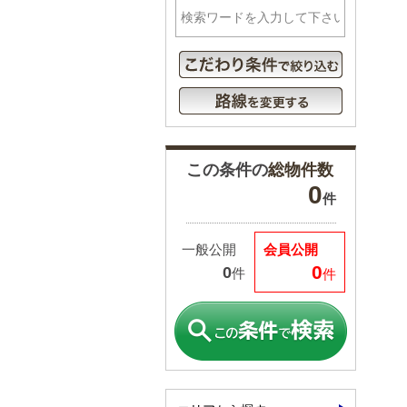
この条件の
総物件数
0
件
一般公開
会員公開
0
0
件
件