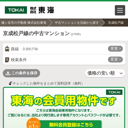
・鎌ヶ谷市の不動産 株式会社東海
中古マンションを沿線から探す
京成松戸線
京成松戸線の中古マンション
(
170
件)
変更
路線
京成松戸線
変更
検索条件
この条件を保存
チェックした物件をまとめて資料請求（無料）