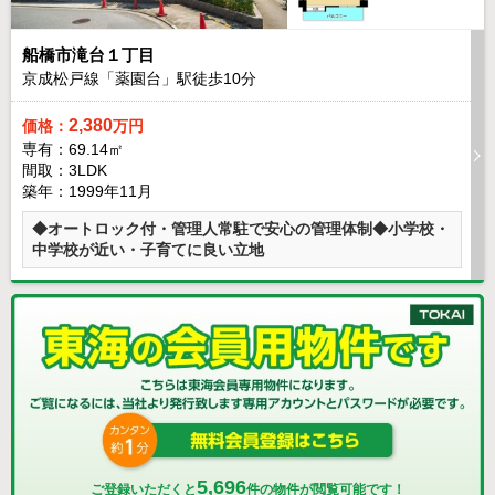
船橋市滝台１丁目
京成松戸線「薬園台」駅徒歩
10
分
2,380
価格：
万円
専有：69.14㎡
間取：3LDK
築年：1999年11月
◆オートロック付・管理人常駐で安心の管理体制◆小学校・
中学校が近い・子育てに良い立地
5,696
ご登録いただくと
件の物件が閲覧可能です！