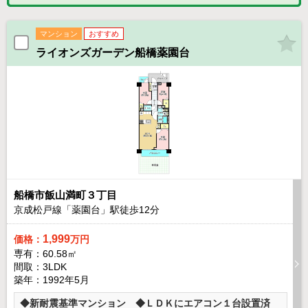
マンション
おすすめ
ライオンズガーデン船橋薬園台
船橋市飯山満町３丁目
京成松戸線「薬園台」駅徒歩
12
分
1,999
価格：
万円
専有：60.58㎡
間取：3LDK
築年：1992年5月
◆新耐震基準マンション ◆ＬＤＫにエアコン１台設置済