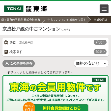
・鎌ヶ谷市の不動産 株式会社東海
中古マンションを沿線から探す
京成松戸線
京成松戸線の中古マンション
(
170
件)
変更
路線
京成松戸線
変更
検索条件
この条件を保存
チェックした物件をまとめて資料請求（無料）