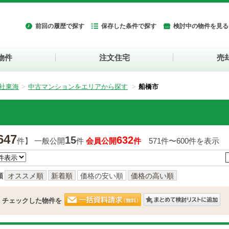
前回の履歴で探す
保存した条件で探す
検討中の物件を見る
物件
注文住宅
売
社東海
中古マンションをエリアから探す
船橋市
647
15
632
件】 一般公開
件
会員公開
件
571件〜600件を表示
順
オススメ順
新着順
価格の安い順
価格の高い順
チェックした物件を