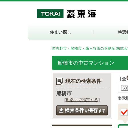
住まい探し
特選
習志野市・船橋市・鎌ヶ谷市の不動産 株式会
船橋市の中古マンション
【全
現在の検索条件
船橋市
表示
［
町名まで指定する
］