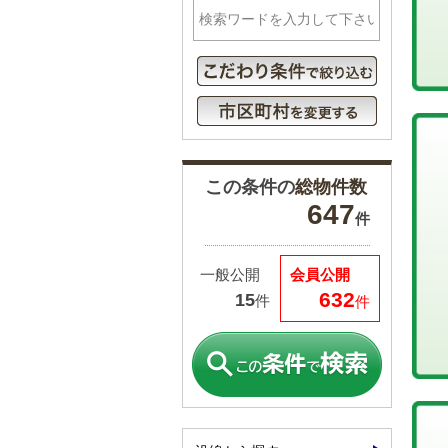
この条件の
総物件数
647
件
一般公開
会員公開
632
15
件
件