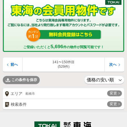
5,696
ご登録いただくと
件の物件が閲覧可能です！
141〜150件目
前へ
次へ
(529件)
この条件を保存
変更
エリア
船橋市
変更
検索条件