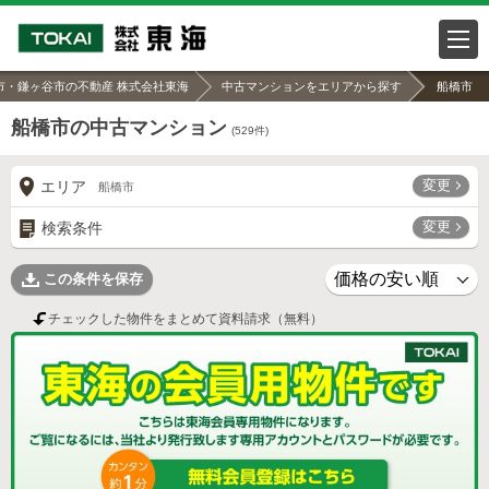
市・鎌ヶ谷市の不動産 株式会社東海
中古マンションをエリアから探す
船橋市
船橋市の中古マンション
(
529
件)
変更
エリア
船橋市
変更
検索条件
この条件を保存
チェックした物件をまとめて資料請求（無料）