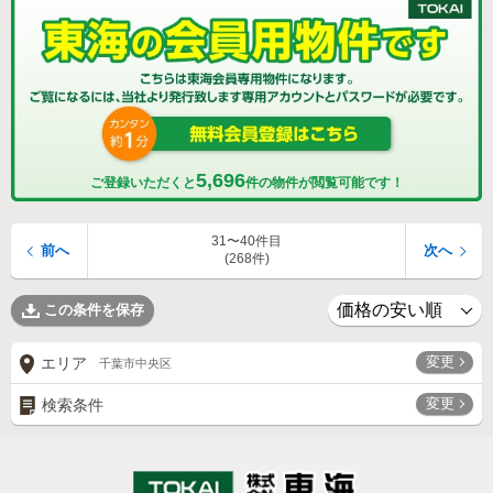
5,696
ご登録いただくと
件の物件が閲覧可能です！
31〜40件目
前へ
次へ
(268件)
この条件を保存
変更
エリア
千葉市中央区
変更
検索条件