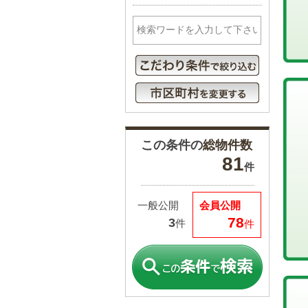
この条件の
総物件数
81
件
一般公開
会員公開
78
3
件
件