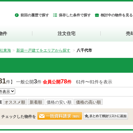
前回の履歴で探す
保存した条件で探す
検討中の物件を見る
物件
注文住宅
売
社東海
新築一戸建てをエリアから探す
八千代市
81
3
78
件】 一般公開
件
会員公開
件
61件〜81件を表示
順
オススメ順
新着順
価格の安い順
価格の高い順
チェックした物件を