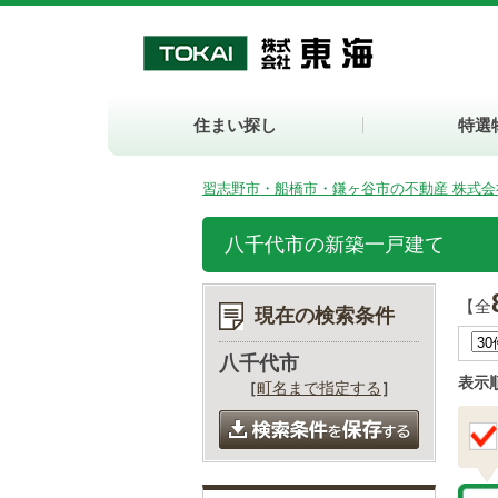
住まい探し
特選
習志野市・船橋市・鎌ヶ谷市の不動産 株式会
八千代市の新築一戸建て
【全
現在の検索条件
八千代市
表示
［
町名まで指定する
］