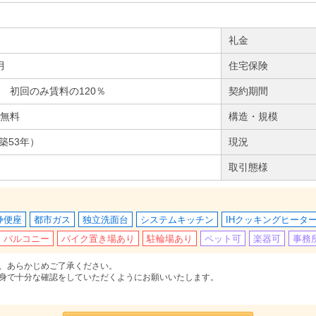
礼金
月
住宅保険
 初回のみ賃料の120％
契約期間
無料
構造・規模
（築53年）
現況
取引態様
浄便座
都市ガス
独立洗面台
システムキッチン
IHクッキングヒータ
バルコニー
バイク置き場あり
駐輪場あり
ペット可
楽器可
事務
、あらかじめご了承ください。
身で十分な確認をしていただくようにお願いいたします。