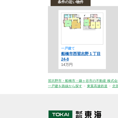
条件の近い物件
一戸建て
船橋市西習志野１丁目
24-8
14万円
習志野市・船橋市・鎌ヶ谷市の不動産 株式会
一戸建を路線から探す
東葉高速鉄道
北