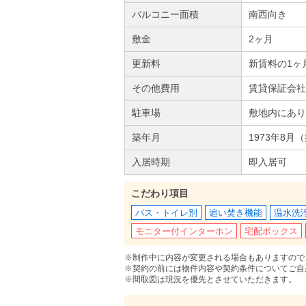
バルコニー面積
南西向き
敷金
2ヶ月
更新料
新賃料の1ヶ
その他費用
賃貸保証会社
駐車場
敷地内にあり
築年月
1973年8月
入居時期
即入居可
こだわり項目
バス・トイレ別
追い焚き機能
温水洗
モニター付インターホン
宅配ボックス
※制作中に内容が変更される場合もありますので
※契約の前には物件内容や契約条件についてご自
※間取図は現況を優先とさせていただきます。