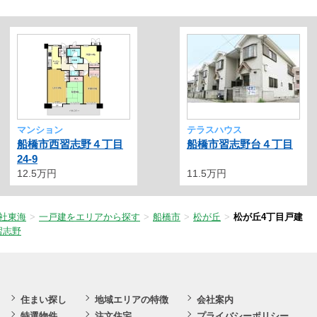
マンション
テラスハウス
船橋市西習志野４丁目
船橋市習志野台４丁目
24-9
12.5万円
11.5万円
社東海
一戸建をエリアから探す
船橋市
松が丘
松が丘4丁目戸建
習志野
住まい探し
地域エリアの特徴
会社案内
特選物件
注文住宅
プライバシーポリシー