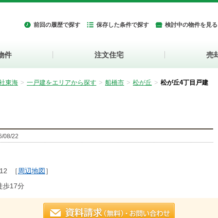
前回の履歴で探す
保存した条件で探す
検討中の物件を見る
物件
注文住宅
売
社東海
一戸建をエリアから探す
船橋市
松が丘
松が丘4丁目戸建
08/22
12
［
周辺地図
］
歩17分