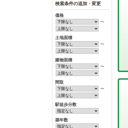
検索条件の追加・変更
価格
〜
土地面積
〜
建物面積
〜
間取
〜
駅徒歩分数
築年数