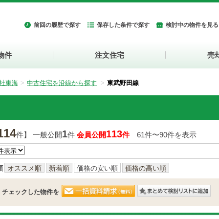
前回の履歴で探す
保存した条件で探す
検討中の物件を見る
物件
注文住宅
売
社東海
中古住宅を沿線から探す
東武野田線
114
1
113
件】 一般公開
件
会員公開
件
61件〜90件を表示
順
オススメ順
新着順
価格の安い順
価格の高い順
チェックした物件を