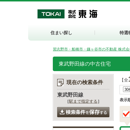
住まい探し
特選
習志野市・船橋市・鎌ヶ谷市の不動産 株式会
東武野田線の中古住宅
【全
現在の検索条件
東武野田線
表示
［
駅まで指定する
］