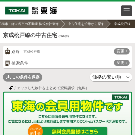
船橋市・鎌ヶ谷市の不動産 株式会社東海
中古住宅を沿線から探す
京成松戸線
京成松戸線の中古住宅
(
266
件)
変更
路線
京成松戸線
変更
検索条件
この条件を保存
チェックした物件をまとめて資料請求（無料）