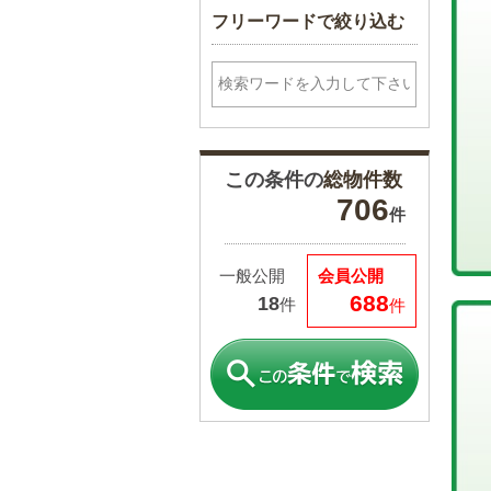
フリーワードで絞り込む
この条件の
総物件数
706
件
一般公開
会員公開
688
18
件
件