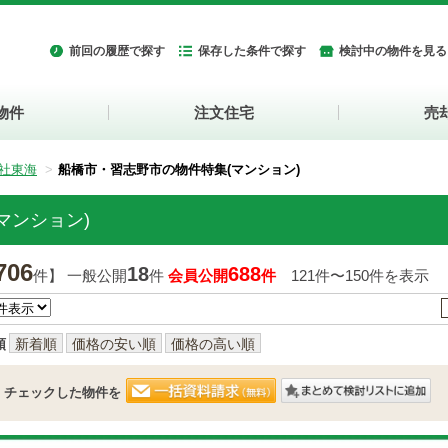
前回の履歴で探す
保存した条件で探す
検討中の物件を見る
物件
注文住宅
売
社東海
船橋市・習志野市の物件特集(マンション)
マンション)
706
18
688
件】 一般公開
件
会員公開
件
121件〜150件を表示
順
新着順
価格の安い順
価格の高い順
チェックした物件を