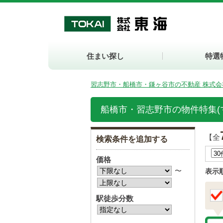
住まい探し
特選
習志野市・船橋市・鎌ヶ谷市の不動産 株式会
船橋市・習志野市の物件特集(
【全
検索条件を追加する
価格
〜
表示
駅徒歩分数