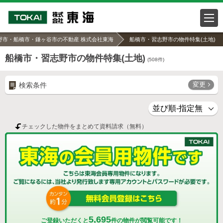
野市・船橋市・鎌ヶ谷市の不動産 株式会社東海
船橋市・習志野市の物件特集(土地)
船橋市・習志野市の物件特集(土地)
(
508
件)
変更
検索条件
チェックした物件をまとめて資料請求（無料）
5,695
ご登録いただくと
件の物件が閲覧可能です！