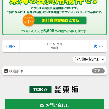
5,695
ご登録いただくと
件の物件が閲覧可能です！
41〜50件目
前へ
次へ
(508件)
変更
検索条件
お問い合わせ