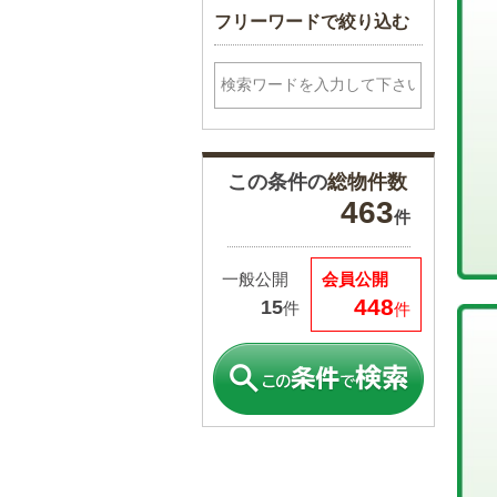
フリーワードで絞り込む
この条件の
総物件数
463
件
一般公開
会員公開
448
15
件
件