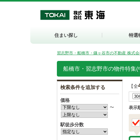
住まい探し
特選
習志野市・船橋市・鎌ヶ谷市の不動産 株式会
船橋市・習志野市の物件特集(
【全
検索条件を追加する
価格
〜
表示
駅徒歩分数