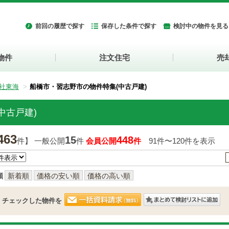
前回の履歴で探す
保存した条件で探す
検討中の物件を見る
物件
注文住宅
売
社東海
船橋市・習志野市の物件特集(中古戸建)
中古戸建)
463
15
448
件】 一般公開
件
会員公開
件
91件〜120件を表示
順
新着順
価格の安い順
価格の高い順
チェックした物件を