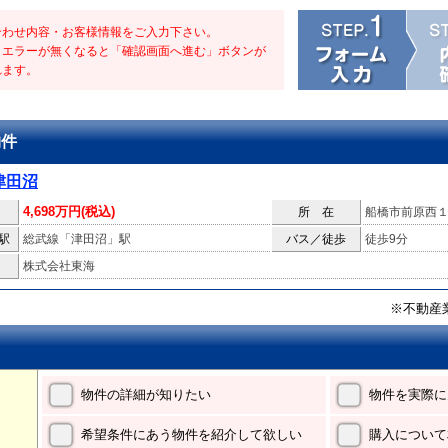
合わせ内容・お客様情報をご入力下さい。
・エラーが無くなると「確認画面へ進む」ボタンが
れます。
物件
津田沼
4,698万円(税込)
所 在
船橋市前原西
駅
総武線「津田沼」駅
バス／徒歩
徒歩9分
株式会社東海
※不動産
物件の詳細が知りたい
物件を実際に
希望条件にあう物件を紹介して欲しい
購入について