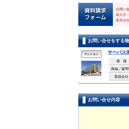
お問い
未入力
表示さ
お問い合せをする
サーパス
価 格
路線／最寄
取扱会社
お問い合せ内容