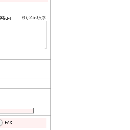
250
字以内
残り
文字
FAX